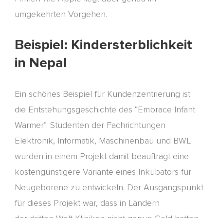
umgekehrten Vorgehen.
Beispiel: Kindersterblichkeit
in Nepal
Ein schönes Beispiel für Kundenzentrierung ist
die Entstehungsgeschichte des “
Embrace
Infant
Warmer”.
Student
en
der Fachrichtungen
Elektronik, Informati
k, Maschinenbau und BWL
wurden in einem Projekt damit beauftragt eine
kostengünstigere Variante
eines
Inkubator
s
für
Neugeborene zu entwickeln. D
er
Ausgangspunkt
für dieses Projekt war
, dass
in Ländern