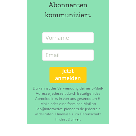
Abonnenten
kommuniziert.
Du kannst der Verwendung deiner E-Mail-
Adresse jederzeit durch Betätigen des
Abmeldelinks in von uns gesendeten E-
Mails oder eine formlose Mail an
lab@interactive-pioneers.de jederzeit
widerrufen. Hinweise zum Datenschutz
findest Du
hier
.