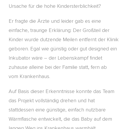
Ursache für die hohe Kindersterblichkeit?
Er fragte die Ärzte und leider gab es eine
einfache, traurige Erklärung: Der Großteil der
Kinder
wurde dutzende Meilen entfernt der Klinik
geboren. Egal wie günstig oder gut
designed
ein
Inkubator wäre – der Lebenskam
p
f findet
zuhause
alleine
bei der Familie statt
, fern ab
vom
Krankenhaus.
Auf Basis dieser Erkenntnisse konnte das Team
das Projekt vollständig drehen und hat
stattdessen eine günstige, einfach nutzbare
Wärmflasche
entwickelt
, die das Baby auf dem
langen Weg ins
Krank
en
haus
warmhält.